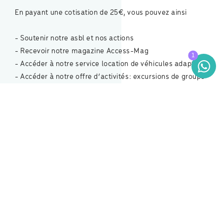
En payant une cotisation de 25€, vous pouvez ainsi
- Soutenir notre asbl et nos actions
- Recevoir notre magazine Access-Mag
- Accéder à notre service location de véhicules adaptés
- Accéder à notre offre d’activités: excursions de groupe
ou à la carte, nos camps de vacances, ...
Soutenez nos actions en faisant un don:
En effet, une grande partie du travail d’AccessAndGo-
ABP n’est pas subventionnée mais est financée par des
fonds propres et par des dons. Sans votre générosité,
nous ne pouvons développer tous ces projets qui nous
tiennent à cœur et qui permettent aux personnes en
situation de handicap de vivre en autonomie et de
participer à la vie active de notre société, comme