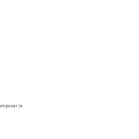
omposer le
e