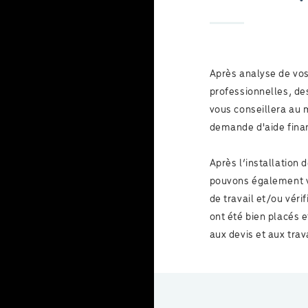
Après analyse de vos
professionnelles, de
vous conseillera au 
demande d'aide finan
Après l’installatio
pouvons également vo
de travail et/ou vér
ont été bien placés 
aux devis et aux trav