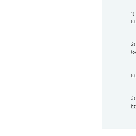
1)
ht
2)
lo
Vo
ht
3)
ht