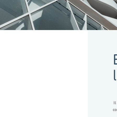
Il
co