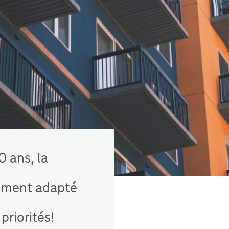
0 ans, la
ement adapté
priorités!