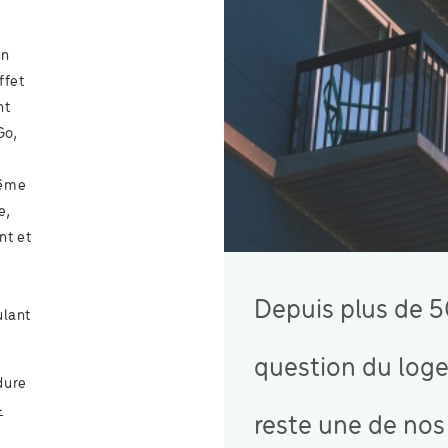
un
ffet
nt
Go,
même
e,
nt et
Depuis plus de 5
ulant
question du log
dure
-
reste une de nos 