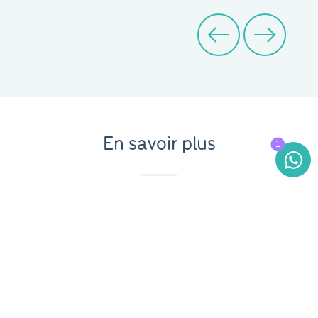
En savoir plus
Toutes les informations pratiques sont
également envoyées par mail. Vous
souhaitez recevoir automatiquement le
programme? Envoyez-nous un mail à
info@accessandgo-abp.be