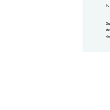
fo
S
de
di