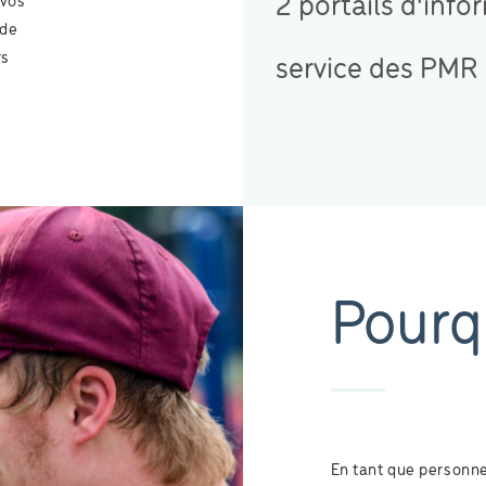
2 portails d'info
 vos
ide
rs
service des PMR
Pourq
En tant que personne