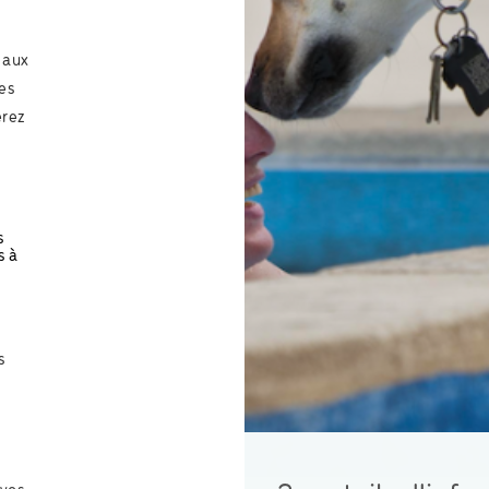
 aux
des
erez
s
s à
s