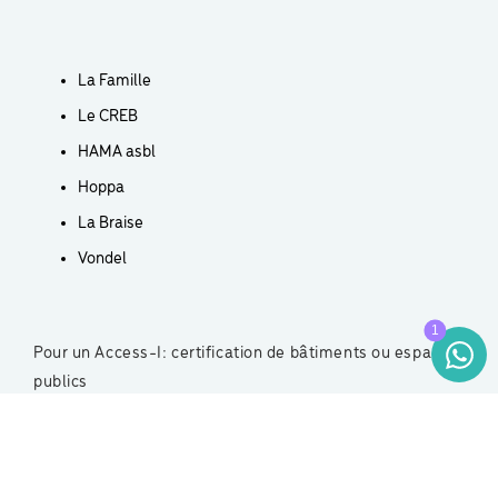
La Famille
Le CREB
HAMA asbl
Hoppa
La Braise
Vondel
Pour un Access-I: certification de bâtiments ou espaces
publics
Parcs naturels: Mont de l’Enclus, la balade des gens
heureux à Botrange, les Deux Ourthes