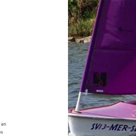
 en
es