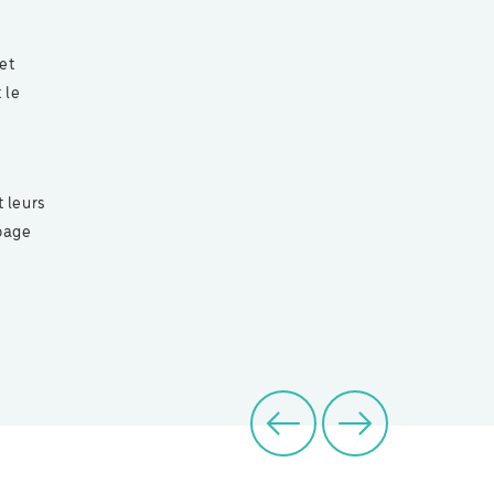
et
 le
t leurs
 page