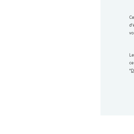
Ce
d'
vo
Le
ce
"
D