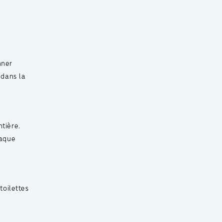
nner
 dans la
ntière.
haque
toilettes
e