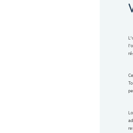
L'
l'
ré
Ce
To
pe
Lo
ad
re