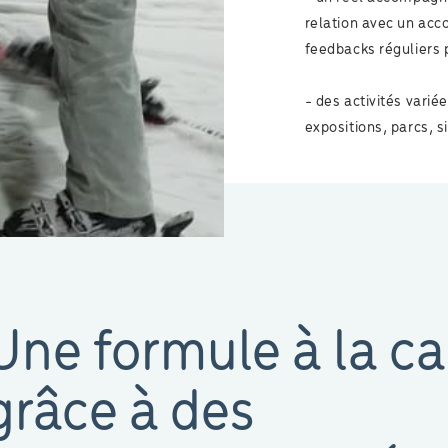
relation avec un acc
feedbacks réguliers 
- des activités vari
expositions, parcs, s
Une formule à la ca
grâce à des