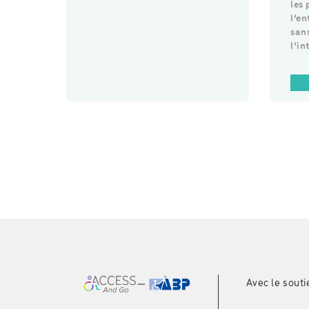
les
l’e
sans
l’in
Avec le souti