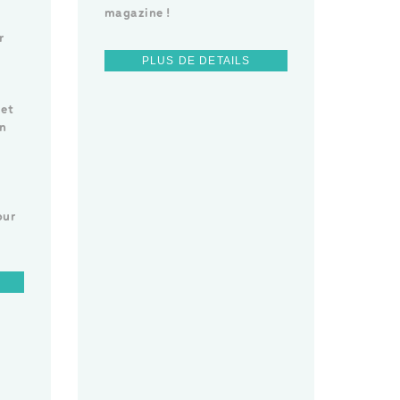
magazine !
r
PLUS DE DETAILS
 et
Un
our