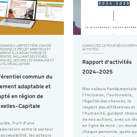
SSANDGO-ABP EST FIÈRE D'AVOIR
CONSULTEZ-LE POUR DÉCOUVRIR 
DONNÉ CE PROJET AMBITIEUX ET
ACTIVITÉS !
 ARRIVÉ À LA RÉDACTION DE CE
RENTIEL INCLUANT DES FICHES
NIQUES, DES GRILLES D'ANALYSE ET
Rapport d'activités
UTIL D'ÉVALUATION
2024-2025
férentiel commun du
gement adaptable et
Nos valeurs fondamentales
l’inclusion, l’autonomie,
pté en région de
l’égalité des chances, le
xelles-Capitale
respect des différences et
l’humanité, guident chac
de nos actions, avec un rê
uide, fruit d’une
en ligne de mire : un mond
laboration entre le secteur
chaque personne, quels qu
’accessibilité, les acteurs