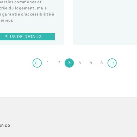
 parties communes et
ntrée du logement, mais
 garantie d’accessibilité à
térieur.
PLUS DE DETAILS
1
2
3
4
5
6
en de :