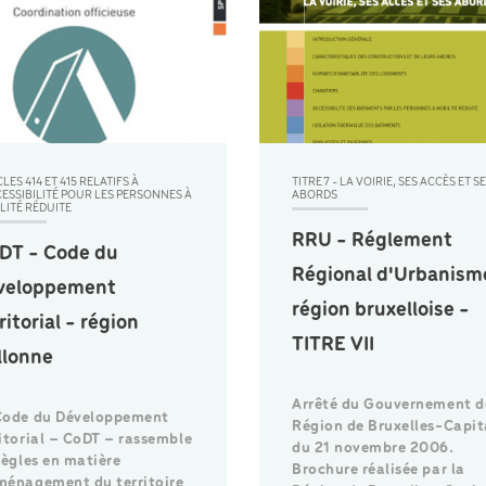
LES 414 ET 415 RELATIFS À
TITRE 7 - LA VOIRIE, SES ACCÈS ET S
CESSIBILITÉ POUR LES PERSONNES À
ABORDS
LITÉ RÉDUITE
RRU - Réglement
DT - Code du
Régional d'Urbanism
veloppement
région bruxelloise -
ritorial - région
TITRE VII
llonne
Arrêté du Gouvernement d
Code du Développement
Région de Bruxelles-Capit
ritorial – CoDT – rassemble
du 21 novembre 2006.
règles en matière
Brochure réalisée par la
ménagement du territoire