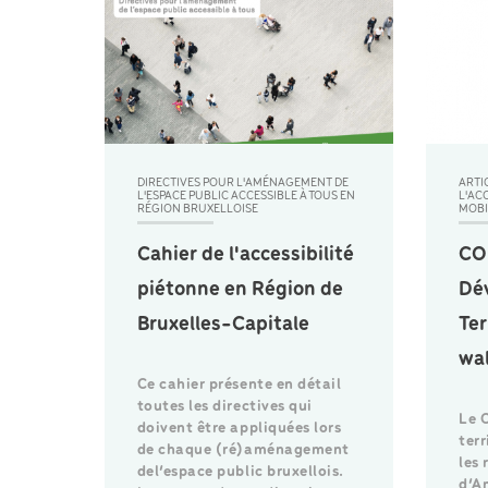
DIRECTIVES POUR L'AMÉNAGEMENT DE
ARTIC
L'ESPACE PUBLIC ACCESSIBLE À TOUS EN
L'AC
RÉGION BRUXELLOISE
MOBI
Cahier de l'accessibilité
CO
piétonne en Région de
Dé
Bruxelles-Capitale
Ter
wa
Ce cahier présente en détail
toutes les directives qui
Le 
doivent être appliquées lors
ter
de chaque (ré)aménagement
les 
del’espace public bruxellois.
d’A