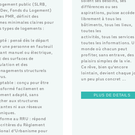
soient ses besoins, ses
logement public (SLRB,
différences ou ses
yDev, Fonds du Logement)
aspirations, puisse accéde
des PMR, définit des
librement à tous les
mes minimales claires pour
bâtiments, tous les lieux,
is types de logements :
toutes les
activités, tous les services
pté : pensé dès le départ
toutes les informations. 
r une personne en fauteuil
monde où chacun peut
lant manuel ou électrique,
profiter, sans entrave, des
c des surfaces de
plaisirs simples de la vie.
ulation et des
Ce rêve, bien qu'encore
nagements structurels
lointain, devient chaque j
vus.
un peu plus concret ...
ptable : conçu pour être
nsformé facilement en
ement adapté, sans
PLUS DE DETAILS
cher aux structures
tantes ni aux réseaux
hniques.
forme au RRU : répond
 critères du Règlement
ional d’Urbanisme pour