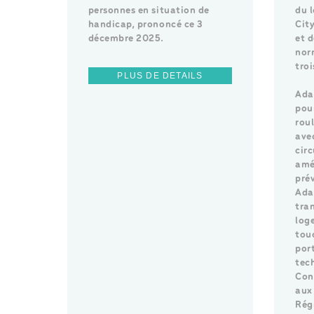
personnes en situation de
du 
handicap, prononcé ce 3
Cit
décembre 2025.
et 
nor
tro
PLUS DE DETAILS
Ada
pou
rou
ave
circ
amé
pré
Ada
tra
log
tou
por
tec
Con
aux
Rég