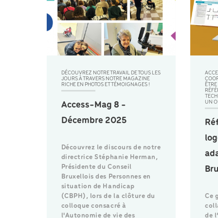
DÉCOUVREZ NOTRE TRAVAIL DE TOUS LES
ACCE
JOURS À TRAVERS NOTRE MAGAZINE
COOR
RICHE EN PHOTOS ET TÉMOIGNAGES !
ÊTRE
RÉFÉ
TECH
UN O
Access-Mag 8 -
Décembre 2025
Ré
lo
Découvrez le discours de notre
ada
directrice Stéphanie Herman,
Présidente du Conseil
Bru
Bruxellois des Personnes en
situation de Handicap
(CBPH), lors de la clôture du
Ce g
colloque consacré à
col
l'Autonomie de vie des
de l