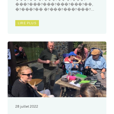
���?���?���?���?���?��,
�?���?�� �?���?���?���?...
LIRE PLUS
28 juillet 2022