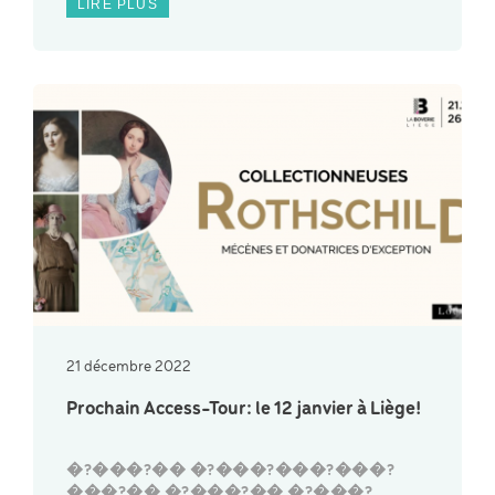
LIRE PLUS
21 décembre 2022
Prochain Access-Tour: le 12 janvier à Liège!
�?���?�� �?���?���?���?
���?�� �?���?�� �?���?