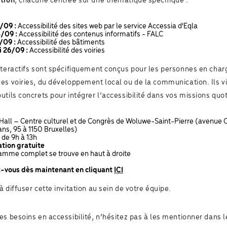
ation
, chacune centrée sur une thématique spécifique :
/09 :
Accessibilité des sites web par le service Accessia d'Eqla
/09 :
Accessibilité des contenus informatifs - FALC
/09 :
Accessibilité des bâtiments
 26/09 :
Accessibilité des voiries
interactifs sont spécifiquement conçus pour les personnes en char
es voiries, du développement local ou de la communication. Ils v
utils concrets pour intégrer l’accessibilité dans vos missions quo
all – Centre culturel et de Congrès de Woluwe-Saint-Pierre (avenue 
ns, 95 à 1150 Bruxelles)
de 9h à 13h
ation gratuite
amme complet se trouve en haut à droite
z-vous dès maintenant en cliquant
ICI
à diffuser cette invitation au sein de votre équipe.
es besoins en accessibilité, n’hésitez pas à les mentionner dans 