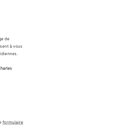
ge de
isent à vous
tidiennes.
Charles
le
formulaire