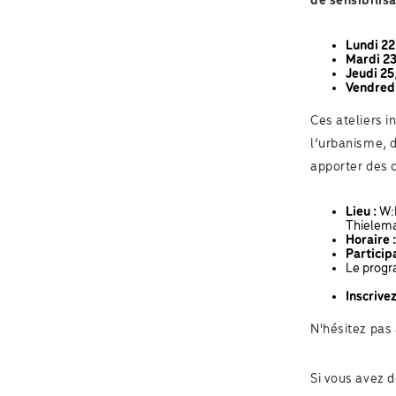
de sensibilis
Lundi 22
Mardi 23
Jeudi 25
Vendredi
Ces ateliers 
l’urbanisme, d
apporter des o
Lieu :
W:H
Thielema
Horaire :
Particip
Le progr
Inscrive
N'hésitez pas 
Si vous avez d