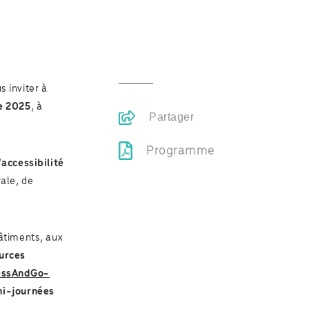
s inviter à
e 2025
, à
Partager
Programme
’
accessibilité
rale, de
bâtiments, aux
urces
essAndGo-
i-journées